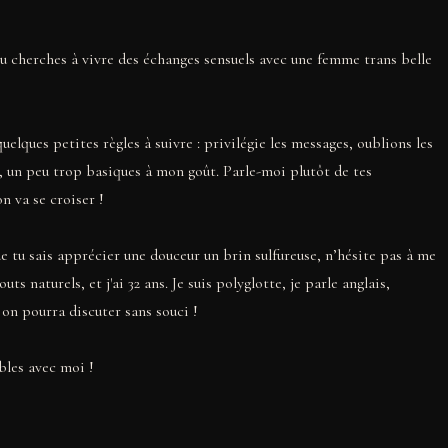
tu cherches à vivre des échanges sensuels avec une femme trans belle
elques petites règles à suivre : privilégie les messages, oublions les
”, un peu trop basiques à mon goût. Parle-moi plutôt de tes
n va se croiser !
e tu sais apprécier une douceur un brin sulfureuse, n’hésite pas à me
ts naturels, et j'ai 32 ans. Je suis polyglotte, je parle anglais,
 on pourra discuter sans souci !
bles avec moi !