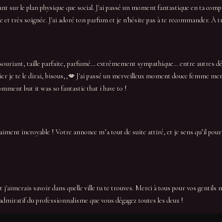
nt sur le plan physique que social. J'ai passé un moment fantastique en ta comp
use et très soignée. J'ai adoré ton parfum et je n'hésite pas à te recommander. À tr
e… souriant, taille parfaite, parfumé… extrêmement sympathique… entre autres d
er je te le dirai, bisous,,💋 J'ai passé un merveilleux moment douce femme merv
omment but it was so fantastic that i have to !
raiment incroyable ! Votre annonce m’a tout de suite attiré, et je sens qu’il pou
j'aimerais savoir dans quelle ville tu te trouves. Merci à tous pour vos gentils
admiratif du professionnalisme que vous dégagez toutes les deux !