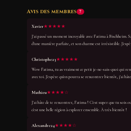
Avis des membres
7
★★★★★
Xavier
J'ai passé un moment incroyable avec Fatima à Bischheim. Sa
d'une manière parfaite, et son charme est irrésistible. J'espère
★★★★★
Christophe23
Wow Fatima, tu as vraiment ce petit je-ne-sais-quoi qui ren
avec toi. J'espère qu'on pourra se rencontrer bientôt, j'ai hâte
★★★★☆
Mathieu
J'ai hâte de te rencontrer, Fatima ! C'est super que tu sois 
c'est une belle région à explorer ensemble. À très bientôt !
★★★★☆
Alexandre24