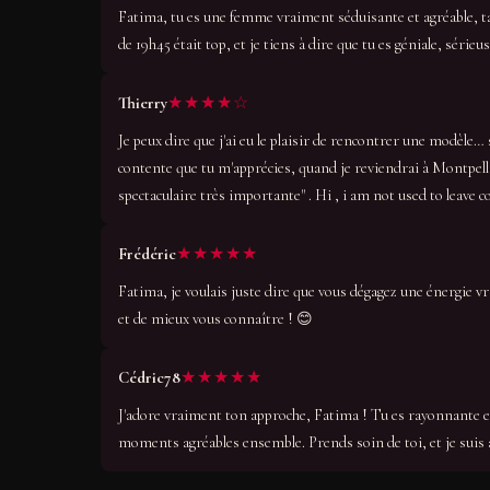
Fatima, tu es une femme vraiment séduisante et agréable, ta
de 19h45 était top, et je tiens à dire que tu es géniale, série
★★★★☆
Thierry
Je peux dire que j'ai eu le plaisir de rencontrer une modèl
contente que tu m'apprécies, quand je reviendrai à Montpelli
spectaculaire très importante" . Hi , i am not used to leave c
★★★★★
Frédéric
Fatima, je voulais juste dire que vous dégagez une énergie v
et de mieux vous connaître ! 😊
★★★★★
Cédric78
J'adore vraiment ton approche, Fatima ! Tu es rayonnante et 
moments agréables ensemble. Prends soin de toi, et je suis 