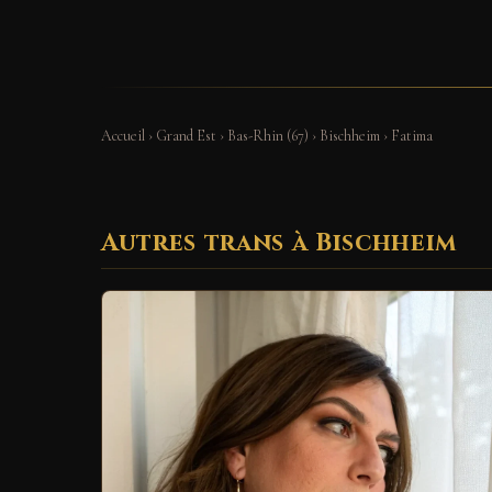
Accueil
›
Grand Est
›
Bas-Rhin (67)
›
Bischheim
›
Fatima
Autres trans à Bischheim