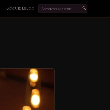
🔍
ACCUEIL
BLOG