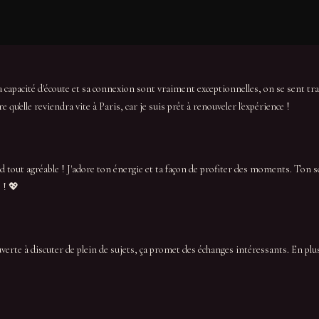
 capacité d'écoute et sa connexion sont vraiment exceptionnelles, on se sent tr
 qu'elle reviendra vite à Paris, car je suis prêt à renouveler l'expérience !
d tout agréable ! J'adore ton énergie et ta façon de profiter des moments. Ton
 ! 💖
ouverte à discuter de plein de sujets, ça promet des échanges intéressants. En plu