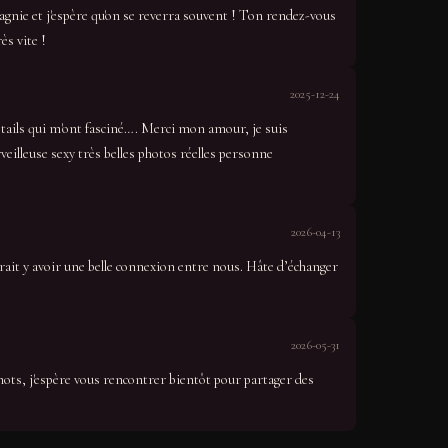
agnie et j'espère qu'on se reverra souvent ! Ton rendez-vous
ès vite !
2025-12-24
étails qui m'ont fasciné…. Merci mon amour, je suis
eilleuse sexy très belles photos réelles personne
2026-04-13
rrait y avoir une belle connexion entre nous. Hâte d’échanger
2026-05-31
 mots, j'espère vous rencontrer bientôt pour partager des