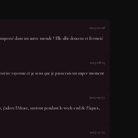
2025-07-08
ansporté dans un autre monde ! Elle allie douceur et fermeté
2025-08-23
 sourire rayonne et je sens que je passerais un super moment
2025-09-17
s, j'adore l'Alsace, surtout pendant le week-end de Pâques,
2025-11-17